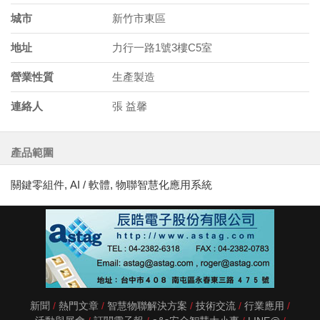
城市
新竹市東區
地址
力行一路1號3樓C5室
營業性質
生產製造
連絡人
張 益馨
產品範圍
關鍵零組件, AI / 軟體, 物聯智慧化應用系統
新聞
熱門文章
智慧物聯解決方案
技術交流
行業應用