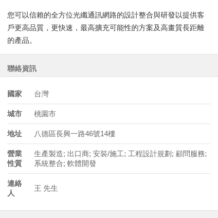
您可以信賴的全方位光纖通訊網路的設計整合與研發以提供客
戶更高品質，更快速，最高擴充可能性的方案及高畫質長距離
的產品。
聯絡資訊
國家
台灣
城市
桃園市
地址
八德區長興一路46號14樓
營業
生產製造; 出口商; 安裝/施工; 工程設計規劃; 顧問服務;
性質
系統整合; 軟體開發
連絡
王 先生
人