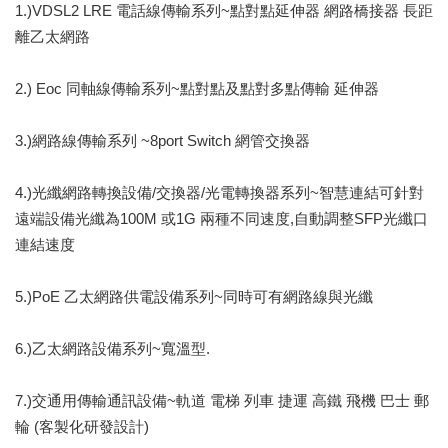
1.)VDSL2 LRE 電話線傳輸系列~點對點延伸器 網路橋接器 長距
離乙太網路
2.) Eoc 同軸線傳輸系列~點對點及點對多點傳輸 延伸器
3.)網路線傳輸系列 ~8port Switch 網管交換器
4.)光纖網路轉換設備/交換器/光電轉換器系列~智慧連結可針對
遠端設備光纖為100M 或1G 兩種不同速度,自動調整SFP光纖口
連結速度
5.)PoE 乙太網路供電設備系列~同時可有網路線與光纖
6.)乙太網路設備系列~寬溫型.
7.)交通用傳輸通訊設備~軌道 電梯 列車 捷運 高鐵 飛機 巴士 郵
輪 (客製化研發設計)