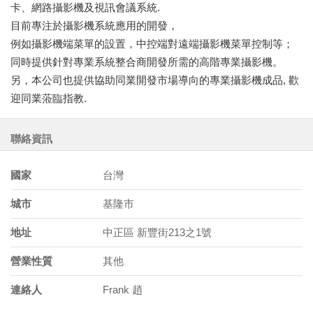
卡、網路攝影機及視訊會議系統.
目前專注於攝影機系統應用的開發，
例如攝影機端菜單的設置，中控端對遠端攝影機菜單控制等；
同時提供針對專業系統整合商開發所需的高階專業攝影機。
另，本公司也提供協助同業開發市場導向的專業攝影機成品, 歡
迎同業蒞臨指教.
聯絡資訊
國家
台灣
城市
基隆市
地址
中正區 新豐街213之1號
營業性質
其他
連絡人
Frank 趙