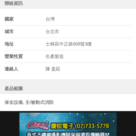
聯絡資訊
國家
台灣
城市
台北市
地址
士林區中正路668號3樓
營業性質
生產製造
連絡人
陳 盈廷
產品範圍
保全設備, 主/被動式消防