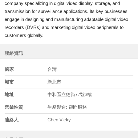
company specializing in digital video display, storage, and
transmission for surveillance applications. Its key businesses
engage in designing and manufacturing adaptable digital video
recorders (DVRs) and marketing digital video peripherals to
customers globally.
聯絡資訊
國家
台灣
城市
新北市
地址
中和區立德街77號3樓
營業性質
生產製造; 顧問服務
連絡人
Chen Vicky