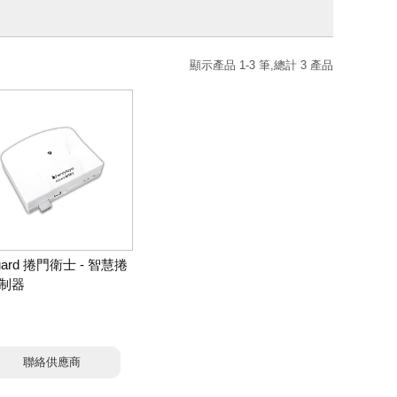
顯示產品 1-3 筆,總計 3 產品
uard 捲門衛士 - 智慧捲
制器
聯絡供應商