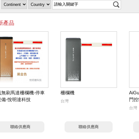
新產品
流無刷馬達柵欄機-停車
柵欄機
AiG
設備-悅明達科技
門控
台灣
台灣
聯絡供應商
聯絡供應商