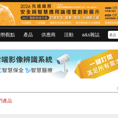
趨勢觀點
產品
供應商
活動
a&s雜誌
門產品