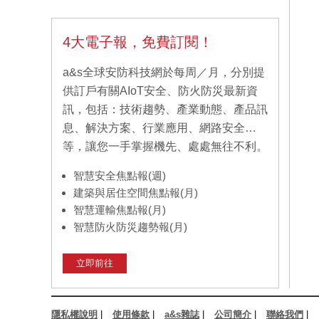
4大電子報，免費訂閱！
a&s全球安防科技網於每周／月，分別提
供訂戶有關AIoT安全、防火防災最新資
訊，包括：技術趨勢、產業動態、產品訊
息、解決方案、行業應用、網路安全…
等，讓您一手掌握機先、處處無往不利。
智慧安全焦點報(週)
建築與居住空間焦點報(月)
智慧運輸焦點報(月)
智慧防火防災趨勢報(月)
立即前往
隱私權說明
|
使用條款
|
a&s雜誌
|
公司簡介
|
聯絡我們
|