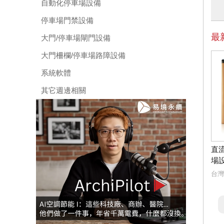
自動化停車場設備
停車場門禁設備
最
大門/停車場閘門設備
大門柵欄/停車場路障設備
系統軟體
其它週邊相關
直
場
台灣