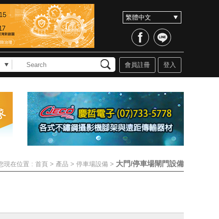
會員註冊
登入
大門/停車場閘門設備
您現在位置 :
首頁
>
產品
>
停車場設備
>