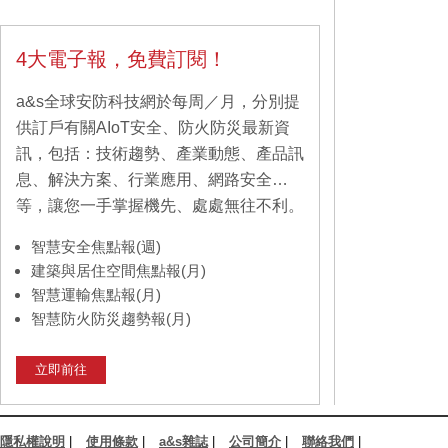
4大電子報，免費訂閱！
a&s全球安防科技網於每周／月，分別提
供訂戶有關AIoT安全、防火防災最新資
訊，包括：技術趨勢、產業動態、產品訊
息、解決方案、行業應用、網路安全…
等，讓您一手掌握機先、處處無往不利。
智慧安全焦點報(週)
建築與居住空間焦點報(月)
智慧運輸焦點報(月)
智慧防火防災趨勢報(月)
立即前往
隱私權說明
|
使用條款
|
a&s雜誌
|
公司簡介
|
聯絡我們
|