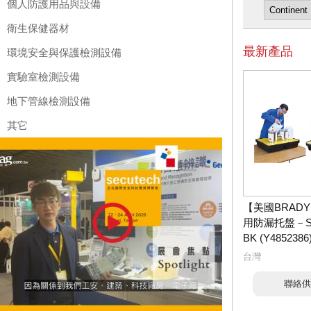
個人防護用品與設備
衛生保健器材
最新產品
環境安全與保護檢測設備
實驗室檢測設備
地下管線檢測設備
其它
【美國BRAD
用防漏托盤－SPT
BK (Y4852386
台灣
聯絡供