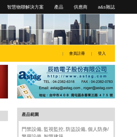
智慧物聯解決方案
產品
供應商
a&s雜誌
會員註冊
登入
產品範圍
門禁設備, 監視監控, 防盜設備, 個人防身/
警用設備, 智慧建築