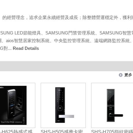
務』的經營理念，追求企業永續經營及成長；除整體營運穩定外，獲利
SUNG LED節能燈具、SAMSUNG門禁管理系統、SAMSUNG智慧
控開關、aios智慧居家控制系統、中央監控管理系統、遠端網路監控系統
對...
Read Details
S-H625熱感式感
SHS-H505感應卡密
SHS-H705指紋密