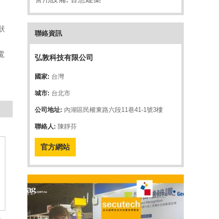
狀
聯絡資訊
電
弘敦科技有限公司
、
國家:
台灣
城市:
台北市
公司地址:
內湖區民權東路六段11巷41-1號3樓
聯絡人:
陳靜芬
官方網站
碼