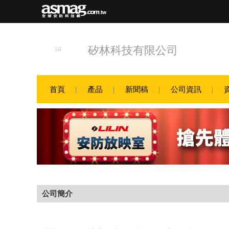
矽林科技有限公司
首頁
產品
新聞稿
公司資訊
公司簡介