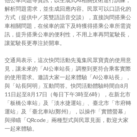
他公車問題等資訊，以生成式AI相關技術進行訓練，
解析問題需求，並生成回應內容。民眾可以口語化的
方式（提供中／英雙語語音交談），直接詢問搭乘公
車相關問題，在候車的當下及時獲得搭乘公車所需資
訊，提升搭乘公車的便利性，不用上車再問駕駛長，
讓駕駛長更專注於開車。
交通局表示，這次快閃活動先蒐集民眾寶貴的使用意
見，讓未來的「AI公車站長」調整到更符合乘客實際
的使用需求。邀請大家一起來體驗「AI公車站長」，
與「站長阿明」互動問答。快閃活動體驗時間自8月
11日起至8月17日（每日下午3時至6時），在新北市
「板橋公車站」及「淡水捷運站」、臺北市「市府轉
運站」及「臺北車站(鄭州)」，以操作「實體螢幕」
與掃瞄「QRcode」兩種型式與民眾見面，歡迎大家
一起來體驗。