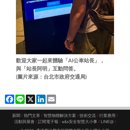
歡迎大家一起來體驗「AI公車站長」，
與「站長阿明」互動問答。
(圖片來源：台北市政府交通局)
Facebook
Line
X
LinkedIn
Email
新聞
熱門文章
智慧物聯解決方案
技術交流
行業應用
活動與展會
訂閱電子報
a&s安全智慧大小事
LINE@