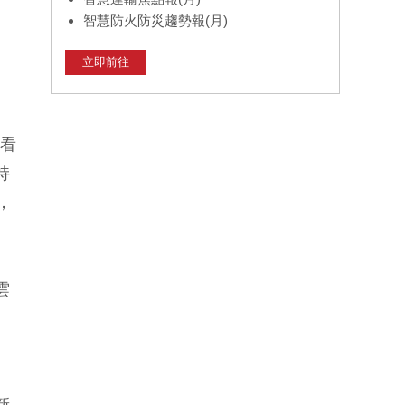
智慧防火防災趨勢報(月)
立即前往
被看
持
，
雲