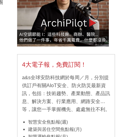
團
4大電子報，免費訂閱！
a&s全球安防科技網於每周／月，分別提
供訂戶有關AIoT安全、防火防災最新資
訊，包括：技術趨勢、產業動態、產品訊
息、解決方案、行業應用、網路安全…
等，讓您一手掌握機先、處處無往不利。
智慧安全焦點報(週)
建築與居住空間焦點報(月)
智慧運輸焦點報(月)