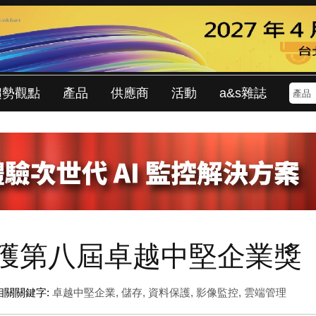
趨勢觀點
產品
供應商
活動
a&s雜誌
技榮獲第八屆卓越中堅企業獎
相關關鍵字:
卓越中堅企業
,
儲存
,
資料保護
,
影像監控
,
雲端管理