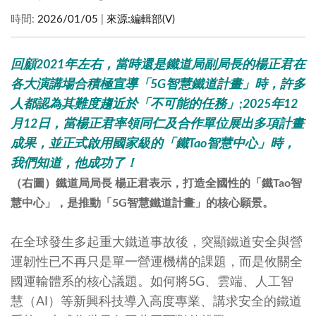
時間:
2026/01/05
|
來源:
編輯部(V)
回顧2021
年左右，當時還是鐵道局副局長的楊正君在
各大演講場合積極宣導「
5G
智慧鐵道計畫」時，許多
人都認為其難度趨近於「不可能的任務」;
2025
年
12
月
12
日，當楊正君率領同仁及合作單位展出多項計畫
成果，並正式啟用國家級的「鐵
Tao智慧中心」時，
我們知道，他成功了！
（右圖）鐵道局局長 楊正君表示，打造全國性的「鐵Tao智
慧中心」，是推動「5G智慧鐵道計畫」的核心願景。
在全球發生多起重大鐵道事故後，突顯鐵道安全與營
運韌性已不再只是單一營運機構的課題，而是攸關全
國運輸體系的核心議題。如何將5G、雲端、人工智
慧（AI）等新興科技導入高度專業、講求安全的鐵道