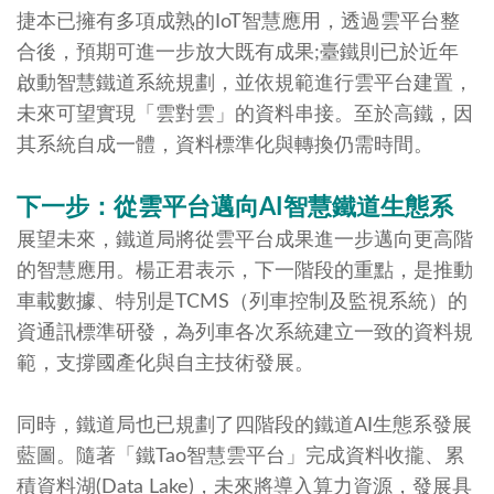
捷本已擁有多項成熟的IoT智慧應用，透過雲平台整
合後，預期可進一步放大既有成果;臺鐵則已於近年
啟動智慧鐵道系統規劃，並依規範進行雲平台建置，
未來可望實現「雲對雲」的資料串接。至於高鐵，因
其系統自成一體，資料標準化與轉換仍需時間。
下一步：從雲平台邁向
AI
智慧鐵道生態系
展望未來，鐵道局將從雲平台成果進一步邁向更高階
的智慧應用。楊正君表示，下一階段的重點，是推動
車載數據、特別是TCMS（列車控制及監視系統）的
資通訊標準研發，為列車各次系統建立一致的資料規
範，支撐國產化與自主技術發展。
同時，鐵道局也已規劃了四階段的鐵道AI生態系發展
藍圖。隨著「鐵Tao智慧雲平台」完成資料收攏、累
積資料湖(Data Lake)，未來將導入算力資源，發展具