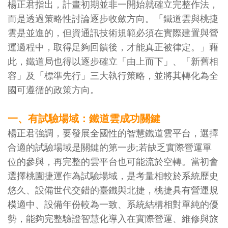
楊正君指出，計畫初期並非一開始就確立完整作法，
而是透過策略性討論逐步收斂方向。「鐵道雲與桃捷
雲是並進的，但資通訊技術規範必須在實際建置與營
運過程中，取得足夠回饋後，才能真正被律定。」藉
此，鐵道局也得以逐步確立「由上而下」、「新舊相
容」及「標準先行」三大執行策略，並將其轉化為全
國可遵循的政策方向。
一、有試驗場域：鐵道雲成功關鍵
楊正君強調，要發展全國性的智慧鐵道雲平台，選擇
合適的試驗場域是關鍵的第一步;若缺乏實際營運單
位的參與，再完整的雲平台也可能流於空轉。當初會
選擇桃園捷運作為試驗場域，是考量相較於系統歷史
悠久、設備世代交錯的臺鐵與北捷，桃捷具有營運規
模適中、設備年份較為一致、系統結構相對單純的優
勢，能夠完整驗證智慧化導入在實際營運、維修與旅