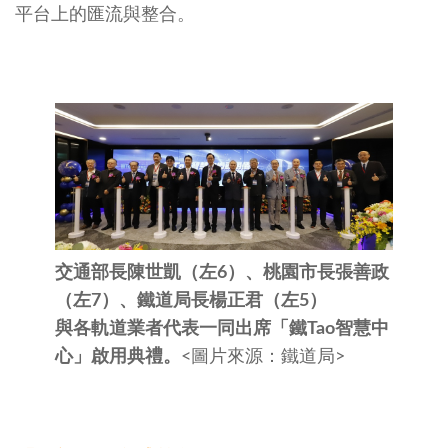
平台上的匯流與整合。
交通部長陳世凱（左
6
）、桃園市長張善政
（左
7
）、鐵道局長楊正君（左
5
）
與各軌道業者代表一同出席「鐵
Tao
智慧中
心」啟用典禮。
<圖片來源：鐵道局>