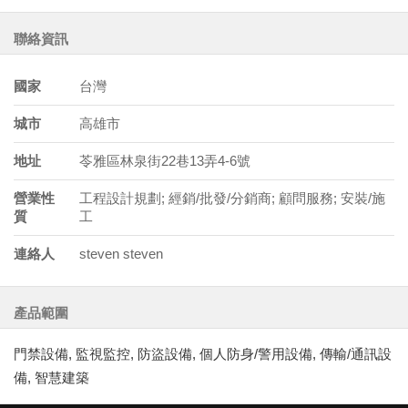
聯絡資訊
國家
台灣
城市
高雄市
地址
苓雅區林泉街22巷13弄4-6號
營業性
工程設計規劃; 經銷/批發/分銷商; 顧問服務; 安裝/施
質
工
連絡人
steven steven
產品範圍
門禁設備, 監視監控, 防盜設備, 個人防身/警用設備, 傳輸/通訊設
備, 智慧建築