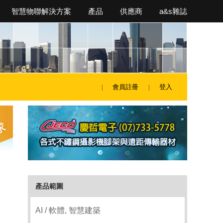
智慧物聯解決方案
產品
供應商
a&s雜誌
會員註冊
登入
產品範圍
AI / 軟體, 智慧建築