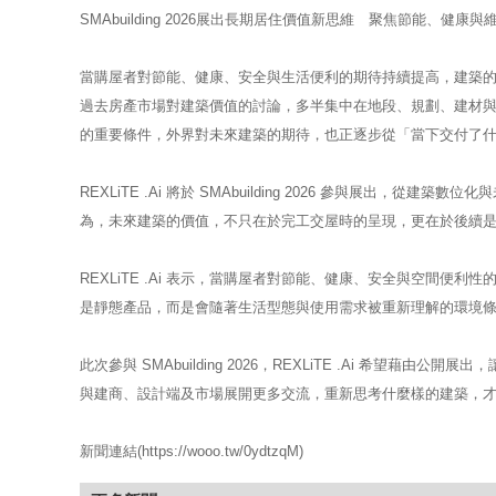
SMAbuilding 2026展出長期居住價值新思維 聚焦節能、健康
當購屋者對節能、健康、安全與生活便利的期待持續提高，建築
過去房產市場對建築價值的討論，多半集中在地段、規劃、建材
的重要條件，外界對未來建築的期待，也正逐步從「當下交付了
REXLiTE .Ai 將於 SMAbuilding 2026 參與展
為，未來建築的價值，不只在於完工交屋時的呈現，更在於後續
REXLiTE .Ai 表示，當購屋者對節能、健康、安全與空間
是靜態產品，而是會隨著生活型態與使用需求被重新理解的環境
此次參與 SMAbuilding 2026，REXLiTE .Ai 希
與建商、設計端及市場展開更多交流，重新思考什麼樣的建築，
新聞連結(https://wooo.tw/0ydtzqM)