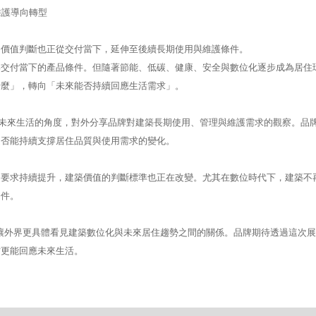
與維護導向轉型
的價值判斷也正從交付當下，延伸至後續長期使用與維護條件。
與交付當下的產品條件。但隨著節能、低碳、健康、安全與數位化逐步成為居住
什麼」，轉向「未來能否持續回應生活需求」。
出，從建築數位化與未來生活的角度，對外分享品牌對建築長期使用、管理與維護需求的觀察。品
是否能持續支撐居住品質與使用需求的變化。
便利性的要求持續提升，建築價值的判斷標準也正在改變。尤其在數位時代下，建築不
條件。
望藉由公開展出，讓外界更具體看見建築數位化與未來居住趨勢之間的關係。品牌期待透過這次
才更能回應未來生活。