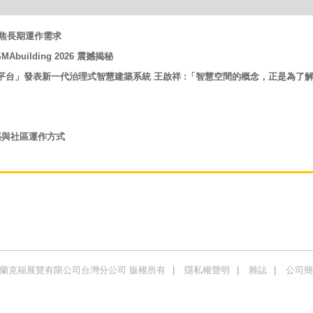
6 聚焦長期運作需求
uilding 2026 震撼揭秘
 系統平台」發表新一代治理式智慧建築系統 王啟祥 :「智慧空間的概念，正是為了
建築與社區運作方式
商法蘭克福展覽有限公司台灣分公司 版權所有
隱私權聲明
雜誌
公司簡