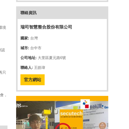
聯絡資訊
瑞司智慧整合股份有限公司
環境
國家:
台灣
城市:
台中市
牌認
公司地址:
大里區夏元路6號
聯絡人:
王皓瑋
再只
官方網站
展會，