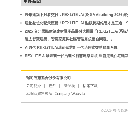
更多新聞
未來建築不只看交付，REXLiTE .Ai 於 SMAbuilding 202
建物數位化驚天巨變！REXLiTE .Ai 點破長期維管才是王道 SMAb
2025 台北國際建築建材暨產品展盛大開展「REXLiTE.Ai
過去智慧建築、智慧家庭與社區管理系統整合問題。」
Ai時代 REXLiTE.Ai瑞司智慧新一代治理式智慧建築系統
REXLiTE.Ai發表新一代治理式智慧建築系統 重新定義住宅
瑞司智慧整合股份有限公司
公司簡介
產品
新聞稿
檔案下載
本網頁資料來源:
Company Website
©2026 香港