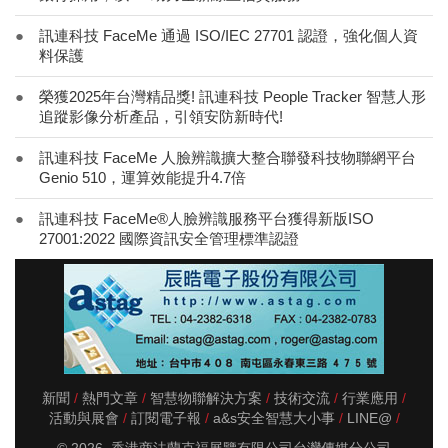
●
訊連科技 FaceMe 通過 ISO/IEC 27701 認證，強化個人資
料保護
●
榮獲2025年台灣精品獎! 訊連科技 People Tracker 智慧人形
追蹤影像分析產品，引領安防新時代!
●
訊連科技 FaceMe 人臉辨識擴大整合聯發科技物聯網平台
Genio 510，運算效能提升4.7倍
●
訊連科技 FaceMe®人臉辨識服務平台獲得新版ISO
27001:2022 國際資訊安全管理標準認證
新聞
熱門文章
智慧物聯解決方案
技術交流
行業應用
活動與展會
訂閱電子報
a&s安全智慧大小事
LINE@