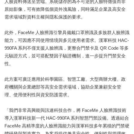
人臉資料傳送至雲端。系統儲存的為不可逆的人臉特徵值而非
原始影像，可有效降低個資外洩風險，同時滿足企業及高安全
需求場域對資料主權與隱私保護的要求。
此外，FaceMe 人臉辨識引擎具備戴口罩辨識及多族群人臉辨識
能力，可因應不同使用情境與多元使用者需求。漢軍科技 HAC-
990FA 系列不僅支援人臉辨識，更整合門禁卡及 QR Code 等多
元驗證方式，並可搭配雙因子驗證機制，進一步提升門禁安全
性。
此方案可廣泛應用於科學園區、智慧工廠、大型商辦大樓、政
府機關與企業總部等高安全需求場域，協助企業兼顧安全管
理、使用便利性與資安防護需求。
「我們非常高興能與訊連科技合作，將 FaceMe 人臉辨識技術
導入漢軍科技新一代 HAC-990FA 系列智慧門禁設備。透過結合
FaceMe 高精準度的人臉辨識能力與漢軍科技多年累積的門禁硬
體研發與製造實力，為客戶提供兼具安全性、便利性與管理效