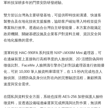
軍科技深耕多年的門禁安防研發經驗。
雙方皆以台灣為主要研發基地，可提供即時技術溝通、快速客
製整合及在地化技術支援服務，協助客戶縮短導入時程並提升
專案執行效率。透過結合台灣自主研發能量，本方案亦能滿足
政府機關、關鍵基礎設施及企業客戶對資料主權、資訊安全與
在地化服務的需求。
漢軍科技 HAC-990FA 系列採用 NXP i.MX8M Mini 處理器，可
在邊緣裝置上直接執行高精準度的人臉偵測、2D 活體防偽與特
徵值比對。FaceMe 人臉辨識引擎亦已針對該處理器進行效能優
化，可於 10,000 筆人臉資料庫環境下，在 1.5 秒內完成包含人
臉偵測、活體防偽及身分比對在內的完整驗證流程，兼顧辨識
速度與安全需求。
在隱私與資料安全方面，系統也採用 AES-256 加密保護人臉特
徵資料，並透過設備端邊緣運算完成辨識與比對作業，無須將