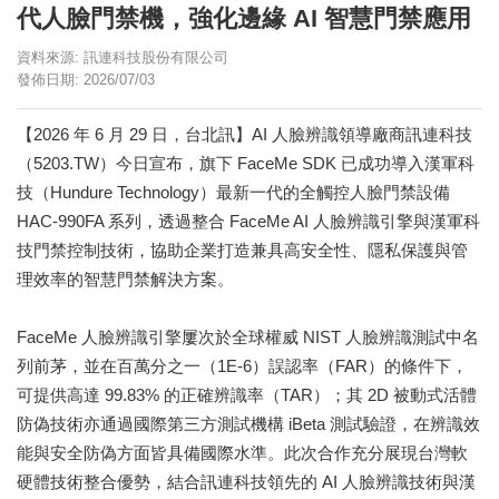
代人臉門禁機，強化邊緣 AI 智慧門禁應用
資料來源: 訊連科技股份有限公司
發佈日期: 2026/07/03
【2026 年 6 月 29 日，台北訊】AI 人臉辨識領導廠商訊連科技
（5203.TW）今日宣布，旗下 FaceMe SDK 已成功導入漢軍科
技（Hundure Technology）最新一代的全觸控人臉門禁設備
HAC-990FA 系列，透過整合 FaceMe AI 人臉辨識引擎與漢軍科
技門禁控制技術，協助企業打造兼具高安全性、隱私保護與管
理效率的智慧門禁解決方案。
FaceMe 人臉辨識引擎屢次於全球權威 NIST 人臉辨識測試中名
列前茅，並在百萬分之一（1E-6）誤認率（FAR）的條件下，
可提供高達 99.83% 的正確辨識率（TAR）；其 2D 被動式活體
防偽技術亦通過國際第三方測試機構 iBeta 測試驗證，在辨識效
能與安全防偽方面皆具備國際水準。此次合作充分展現台灣軟
硬體技術整合優勢，結合訊連科技領先的 AI 人臉辨識技術與漢