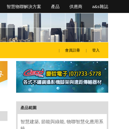
智慧物聯解決方案
產品
供應商
a&s雜誌
會員註冊
登入
產品範圍
智慧建築, 節能與綠能, 物聯智慧化應用系
統