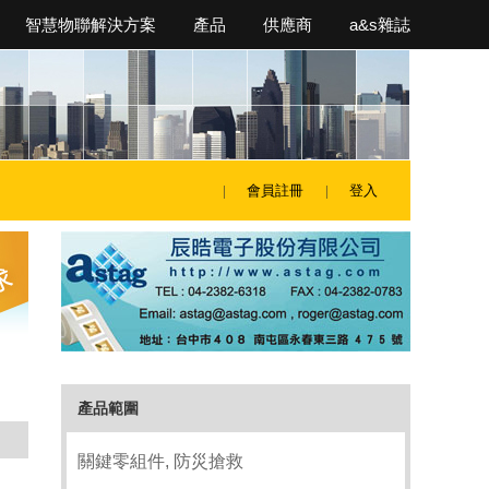
智慧物聯解決方案
產品
供應商
a&s雜誌
會員註冊
登入
產品範圍
關鍵零組件, 防災搶救