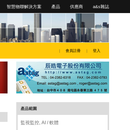
智慧物聯解決方案
產品
供應商
a&s雜誌
會員註冊
登入
產品範圍
監視監控, AI / 軟體