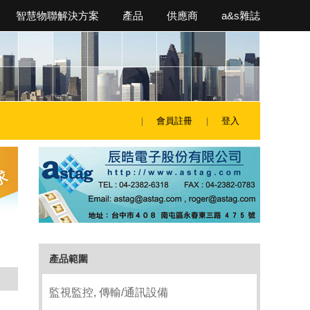
智慧物聯解決方案
產品
供應商
a&s雜誌
會員註冊
登入
產品範圍
監視監控, 傳輸/通訊設備