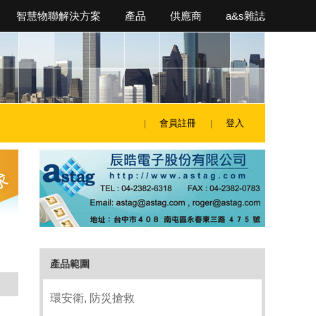
智慧物聯解決方案
產品
供應商
a&s雜誌
會員註冊
登入
產品範圍
環安衛, 防災搶救