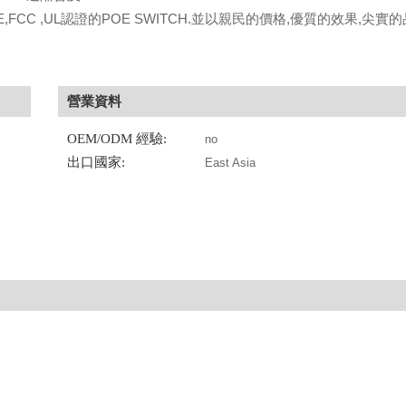
E,FCC ,UL認證的POE SWITCH.並以親民的價格,優質的效果,尖實的
營業資料
OEM/ODM 經驗:
no
出口國家:
East Asia