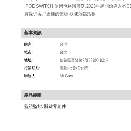
,POE SWITCH 使用也逐漸廣泛,2023年起開始導入有C
質提供客戶更佳的體驗.歡迎蒞臨指教
基本資訊
國家:
台灣
城市:
台北市
地址:
信義區基隆路2段22號6樓之6
行業類別:
經銷/批發/分銷商
聯絡人:
Mr.Gary
產品範圍
監視監控, 關鍵零組件