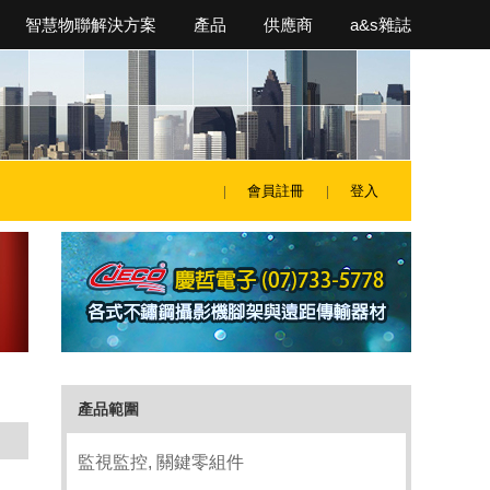
智慧物聯解決方案
產品
供應商
a&s雜誌
會員註冊
登入
產品範圍
監視監控, 關鍵零組件