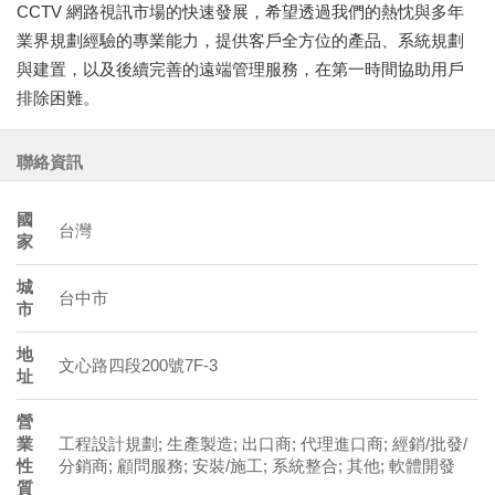
CCTV 網路視訊市場的快速發展，希望透過我們的熱忱與多年
業界規劃經驗的專業能力，提供客戶全方位的產品、系統規劃
與建置，以及後續完善的遠端管理服務，在第一時間協助用戶
排除困難。
聯絡資訊
國
台灣
家
城
台中市
市
地
文心路四段200號7F-3
址
營
業
工程設計規劃; 生產製造; 出口商; 代理進口商; 經銷/批發/
性
分銷商; 顧問服務; 安裝/施工; 系統整合; 其他; 軟體開發
質