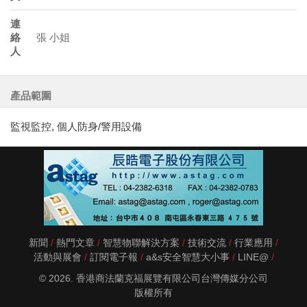
連
絡
張 小姐
人
產品範圍
監視監控, 個人防身/警用設備
新聞
熱門文章
智慧物聯解決方案
技術交流
行業應用
活動與展會
訂閱電子報
a&s安全智慧大小事
LINE@
© 2026. 香港商法蘭克福展覽有限公司台灣傳媒分公司
版權所有