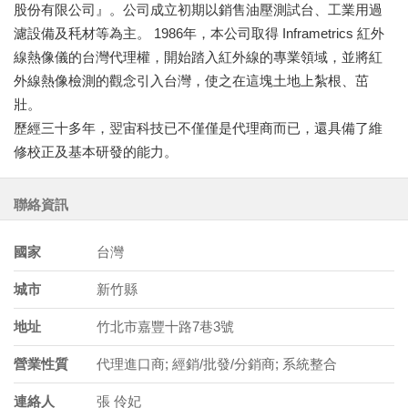
股份有限公司』。公司成立初期以銷售油壓測試台、工業用過
濾設備及秏材等為主。 1986年，本公司取得 Inframetrics 紅外
線熱像儀的台灣代理權，開始踏入紅外線的專業領域，並將紅
外線熱像檢測的觀念引入台灣，使之在這塊土地上紮根、茁
壯。
歷經三十多年，翌宙科技已不僅僅是代理商而已，還具備了維
修校正及基本研發的能力。
聯絡資訊
國家
台灣
城市
新竹縣
地址
竹北市嘉豐十路7巷3號
營業性質
代理進口商; 經銷/批發/分銷商; 系統整合
連絡人
張 伶妃