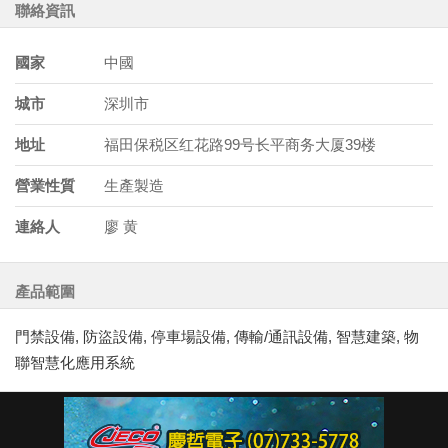
聯絡資訊
國家
中國
城市
深圳市
地址
福田保税区红花路99号长平商务大厦39楼
營業性質
生產製造
連絡人
廖 黄
產品範圍
門禁設備, 防盜設備, 停車場設備, 傳輸/通訊設備, 智慧建築, 物
聯智慧化應用系統