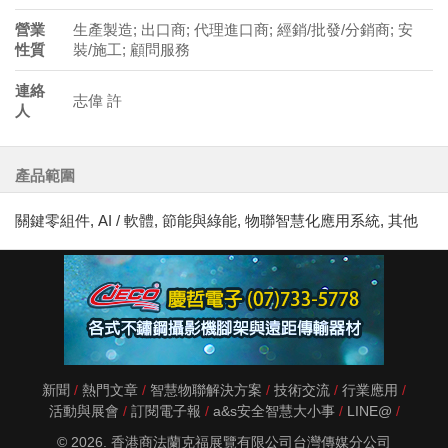
營業
生產製造; 出口商; 代理進口商; 經銷/批發/分銷商; 安
性質
裝/施工; 顧問服務
連絡
志偉 許
人
產品範圍
關鍵零組件, AI / 軟體, 節能與綠能, 物聯智慧化應用系統, 其他
新聞
熱門文章
智慧物聯解決方案
技術交流
行業應用
活動與展會
訂閱電子報
a&s安全智慧大小事
LINE@
© 2026. 香港商法蘭克福展覽有限公司台灣傳媒分公司