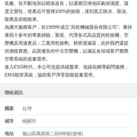
造廠。並不斷地加以精進改良，以適應亞洲地區氣候濕度、溫
度之變化，使產品可發揮100%的效能，達到真正除水、除油、
除塵及節能效果。
為擴大服務客戶，於1999年成立"高乾機械股份有限公司"。秉持
著四十多年的專業經驗，製造、代理各式高品質的乾燥機、空
壓機及周邊產品：工業用乾燥劑、精密過濾器，此外我們還提
供價格實惠、品質優良的中古空壓機，以滿足各領域客戶實際
空壓系統的規畫需求。
進入ESG時代，本公司也提供碳盤查、低碳化輔導顧問服務，
EMS能管系統，協助客戶淨零節能規畫需求。
聯絡資訊
國家
台灣
城市
桃園市
地址
龜山區萬壽路二段896號(後棟)