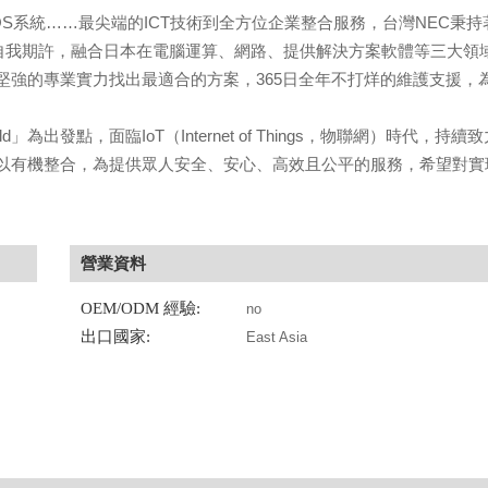
S系統……最尖端的ICT技術到全方位企業整合服務，台灣NEC秉持
ovider）之自我期許，融合日本在電腦運算、網路、提供解決方案軟體等三大領
堅強的專業實力找出最適合的方案，365日全年不打烊的維護支援，
 world」為出發點，面臨IoT（Internet of Things，物聯網）時代，持續
以有機整合，為提供眾人安全、安心、高效且公平的服務，希望對實
營業資料
OEM/ODM 經驗:
no
出口國家:
East Asia