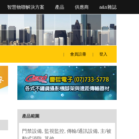
智慧物聯解決方案
產品
供應商
a&s雜誌
會員註冊
登入
產品範圍
門禁設備, 監視監控, 傳輸/通訊設備, 主/被
動式消防, 其他