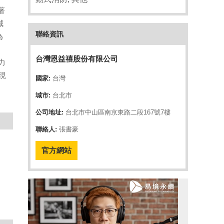
著
域
聯絡資訊
為
台灣恩益禧股份有限公司
致力
現
國家:
台灣
城市:
台北市
公司地址:
台北市中山區南京東路二段167號7樓
聯絡人:
張書豪
官方網站