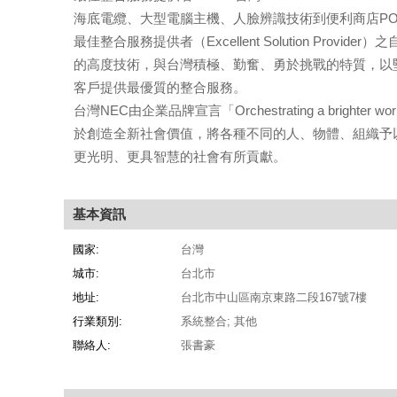
海底電纜、大型電腦主機、人臉辨識技術到便利商店PO
最佳整合服務提供者（Excellent Solution Pr
的高度技術，與台灣積極、勤奮、勇於挑戰的特質，以
客戶提供最優質的整合服務。
台灣NEC由企業品牌宣言「Orchestrating a brighter
於創造全新社會價值，將各種不同的人、物體、組織予
更光明、更具智慧的社會有所貢獻。
基本資訊
國家:
台灣
城市:
台北市
地址:
台北市中山區南京東路二段167號7樓
行業類別:
系統整合; 其他
聯絡人:
張書豪