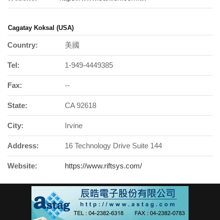
Cagatay Koksal (USA)
Country:
美國
Tel:
1-949-4449385
Fax:
--
State:
CA 92618
City:
Irvine
Address:
16 Technology Drive Suite 144
Website:
https://www.riftsys.com/