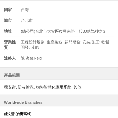
國家
台灣
城市
台北市
地址
(總公司)台北市大安區復興南路一段390號5樓之3
營業性
工程設計規劃; 生產製造; 顧問服務; 安裝/施工; 軟體
質
開發; 其他
連絡人
陳 彥俊Reid
產品範圍
環安衛, 防災搶救, 物聯智慧化應用系統, 其他
Worldwide Branches
鐘文清 (台灣高雄)