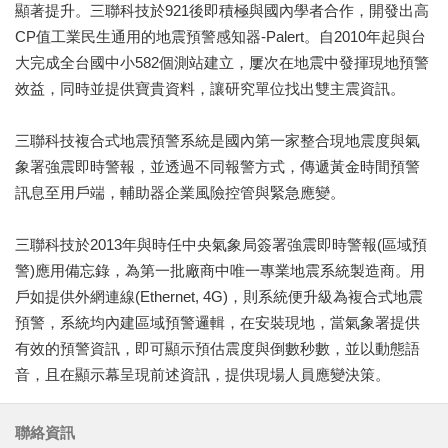
顯著提升。三聯科技於921後即積極與國內學者合作，開發出高
CP值工業民生通用的地震預警感知器-Palert。自2010年起與台
大完成全台國中小582個測站建立，屢次在地震中發揮現地預警
效益，同時並提供寶貴資料，讓研究單位找出雙主震資訊。
三聯科技複合式地震預警系統是國內第一家整合現地震度與氣
象署強震即時警報，並透過不同報警方式，傳遞黃金時間預警
訊息至用戶端，輔助器企業風險控管與緊急應變。
三聯科技於2013年與時任中央氣象局簽署強震即時警報(區域預
警)應用備忘錄，為第一批廠商中唯一專業地震系統製造商。用
戶如提供外網連線(Ethernet, 4G)，則系統便升級為複合式地震
預警，系統均內建區域預警邏輯，在安裝現地，當氣象署提供
有效的預警資訊，即可顯示預估震度與倒數秒數，並以動態語
音，且在顯示幕呈現前述資訊，提供現場人員應變決策。
聯絡資訊