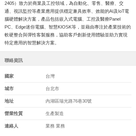
2405）致力於商業及工控領域，為自動化、零售、醫療、交
通、視訊監控等產業應用提供穩定兼具效率、效能的AI及IoT電
腦硬體解決方案，產品包括嵌入式電腦、工控及醫療Panel
PC、Edge迷你電腦、智慧KIOSK等，並藉由專注於產業技術的
軟硬整合與彈性客製服務，協助客戶創新使用體驗並助力實現
特定應用的智慧解決方案。
聯絡資訊
國家
台灣
城市
台北市
地址
內湖區瑞光路76巷30號
營業性質
生產製造
連絡人
業務 業務