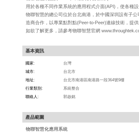
用於各種不同作業系統的應用程式介面(API)，使各種
物聯智慧的總公司位於台北南港，於中國深圳設有子公
造商合作，以專業點對點(Peer-to-Peer)連線技術，
如欲了解更多，請參考物聯智慧官網 www.throughtek.c
基本資訊
國家:
台灣
城市:
台北市
地址:
台北市南港區南港路一段364號9樓
行業類別:
系統整合
聯絡人:
郭啟銘
產品範圍
物聯智慧化應用系統