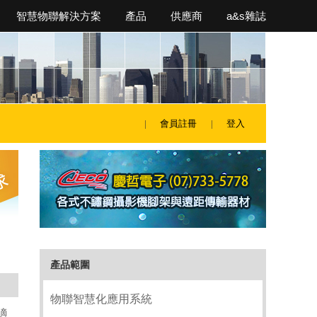
智慧物聯解決方案
產品
供應商
a&s雜誌
會員註冊
登入
產品範圍
物聯智慧化應用系統
適