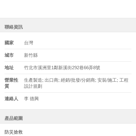
聯絡資訊
國家
台灣
城市
新竹縣
地址
竹北市溪洲里1鄰新溪街292巷66弄8號
營業性
生產製造; 出口商; 經銷/批發/分銷商; 安裝/施工; 工程
質
設計規劃
連絡人
李 德興
產品範圍
防災搶救