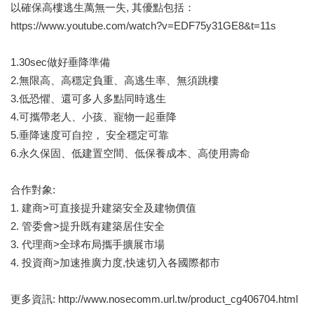
以確保高樓逃生萬無一失, 其優點包括：
https://www.youtube.com/watch?v=EDF75y31GE8&t=11s
1.30sec做好垂降準備
2.無限高、高穩定負重、高逃生率、無須跳樓
3.低恐懼、還可多人多點同時逃生
4.可攜帶老人、小孩、寵物一起垂降
5.垂降速度可自控， 安全穩定可靠
6.永久保固、低建置空間、低保養成本、高使用壽命
合作對象:
1. 建商>可直接提升建築安全及建物價值
2. 管委會>提升既有建築居住安全
3. 代理商>全球布局攜手擴展市場
4. 投資商>加速推廣力度,快速切入各國際都市
更多資訊: http://www.nosecomm.url.tw/product_cg406704.html