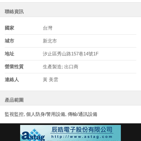
聯絡資訊
國家
台灣
城市
新北市
地址
汐止區秀山路157巷14號1F
營業性質
生產製造; 出口商
連絡人
黃 美雲
產品範圍
監視監控, 個人防身/警用設備, 傳輸/通訊設備