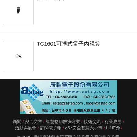
TC1601可攜式電子內視鏡
新聞
熱門文章
智慧物聯解決方案
技術交流
行業應用
活動與展會
訂閱電子報
a&s安全智慧大小事
LINE@