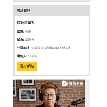
聯絡資訊
維良企業社
國家:
台灣
城市:
基隆市
公司地址:
信義區東安里培德路20號4樓
聯絡人:
張宸源
官方網站