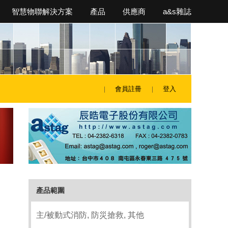
智慧物聯解決方案
產品
供應商
a&s雜誌
會員註冊
登入
產品範圍
主/被動式消防, 防災搶救, 其他