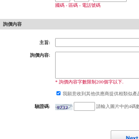
國碼 - 區碼 - 電話號碼
詢價內容
主旨:
詢價內容:
* 詢價內容字數限制200個字以下.
我願意收到其他供應商提供相類似產品
驗證碼:
請輸入圖片中的4碼數