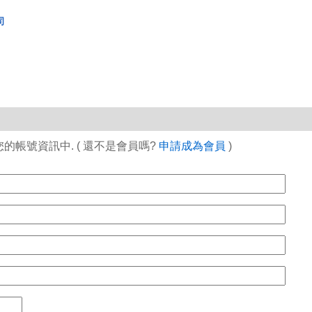
司
帳號資訊中. ( 還不是會員嗎?
申請成為會員
)