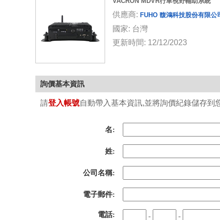
VACRON MDVR行車視野輔助系統
供應商:
FUHO 馥鴻科技股份有限公
國家: 台灣
更新時間: 12/12/2023
詢價基本資訊
請
登入帳號
自動帶入基本資訊,並將詢價紀錄儲存到您的
名:
姓:
公司名稱:
電子郵件:
電話:
-
-