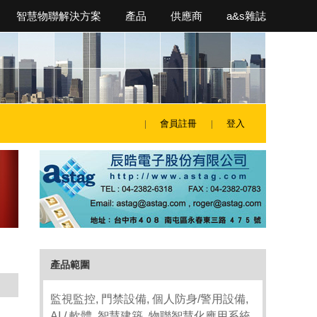
智慧物聯解決方案
產品
供應商
a&s雜誌
會員註冊
登入
產品範圍
監視監控, 門禁設備, 個人防身/警用設備,
AI / 軟體, 智慧建築, 物聯智慧化應用系統