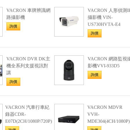
VACRON 車牌辨識網
VACRON 人形偵測I
路攝影機
攝影機 VIN-
US730HVTA-E4
詢價
詢價
VACRON DVR DK主
VACRON 網路監視
機全系列支援視訊對
影機VVI-933D5
講
詢價
詢價
VACRON 汽車行車紀
VACRON MDVR
錄器CDR-
VVH-
E07D(2CH/1080P/720P)
MDE304(4CH/1080P)