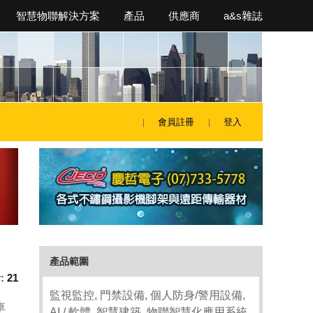
智慧物聯解決方案
產品
供應商
a&s雜誌
會員註冊
登入
產品範圍
:
21
監視監控, 門禁設備, 個人防身/警用設備,
車
AI / 軟體, 智慧建築, 物聯智慧化應用系統