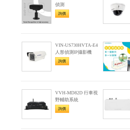
偵測
詢價
VIN-US730HVTA-E4
人形偵測IP攝影機
詢價
VVH-MD82D 行車視
野輔助系統
詢價