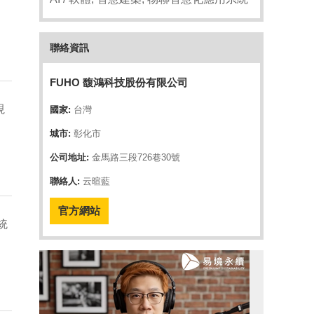
聯絡資訊
FUHO 馥鴻科技股份有限公司
視
國家:
台灣
城市:
彰化市
公司地址:
金馬路三段726巷30號
聯絡人:
云暄藍
官方網站
統