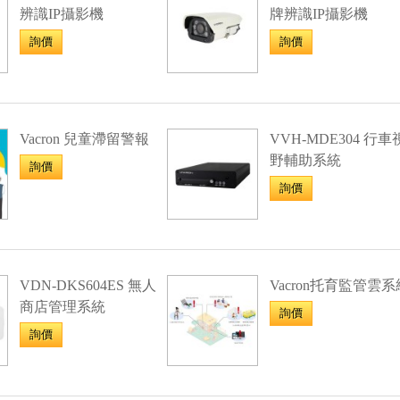
辨識IP攝影機
牌辨識IP攝影機
詢價
詢價
Vacron 兒童滯留警報
VVH-MDE304 行車
野輔助系統
詢價
詢價
VDN-DKS604ES 無人
Vacron托育監管雲系
商店管理系統
詢價
詢價