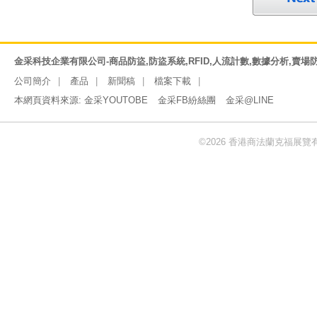
金采科技企業有限公司-商品防盜,防盜系統,RFID,人流計數,數據分析,賣場
公司簡介
產品
新聞稿
檔案下載
本網頁資料來源:
金采YOUTOBE
金采FB紛絲團
金采@LINE
©2026 香港商法蘭克福展