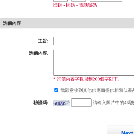
國碼 - 區碼 - 電話號碼
詢價內容
主旨:
詢價內容:
* 詢價內容字數限制200個字以下.
我願意收到其他供應商提供相類似產品
驗證碼:
請輸入圖片中的4碼數