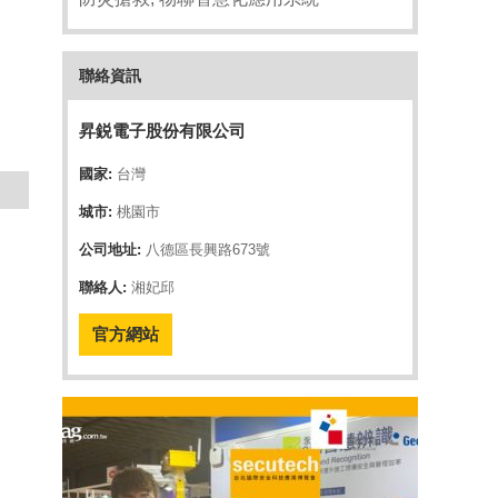
聯絡資訊
昇鋭電子股份有限公司
國家:
台灣
城市:
桃園市
公司地址:
八德區長興路673號
聯絡人:
湘妃邱
官方網站