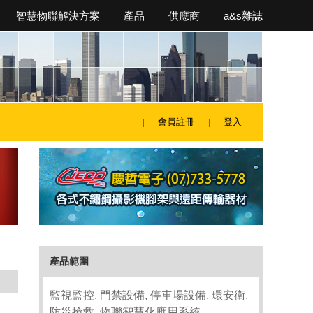
智慧物聯解決方案
產品
供應商
a&s雜誌
會員註冊
登入
產品範圍
監視監控, 門禁設備, 停車場設備, 環安衛,
防災搶救, 物聯智慧化應用系統