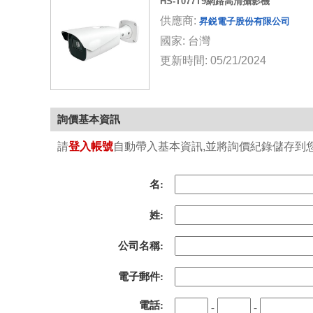
HS-T077T9網路高清攝影機
供應商:
昇鋭電子股份有限公司
國家: 台灣
更新時間: 05/21/2024
詢價基本資訊
請
登入帳號
自動帶入基本資訊,並將詢價紀錄儲存到您的
名:
姓:
公司名稱:
電子郵件:
電話:
-
-