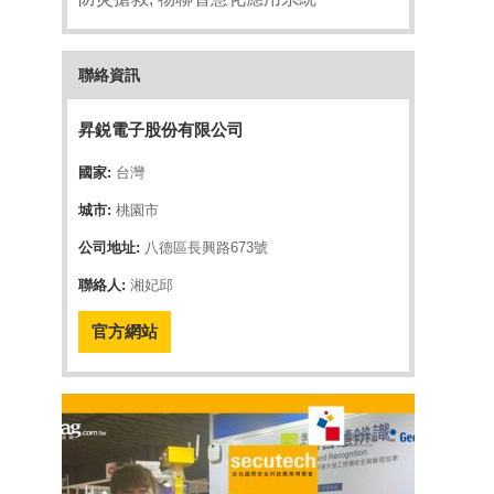
聯絡資訊
昇鋭電子股份有限公司
國家:
台灣
城市:
桃園市
公司地址:
八德區長興路673號
聯絡人:
湘妃邱
官方網站