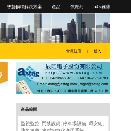
智慧物聯解決方案
產品
供應商
a&s雜誌
會員註冊
登入
產品範圍
監視監控, 門禁設備, 停車場設備, 環安衛,
防災搶救, 物聯智慧化應用系統