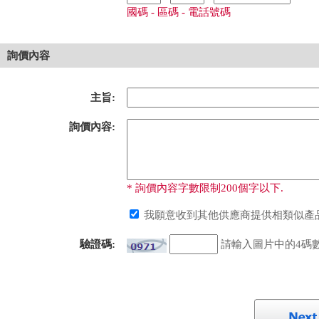
國碼 - 區碼 - 電話號碼
詢價內容
主旨:
詢價內容:
* 詢價內容字數限制200個字以下.
我願意收到其他供應商提供相類似產品
驗證碼:
請輸入圖片中的4碼數