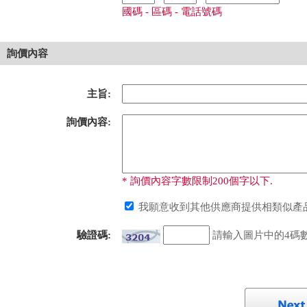
國碼 - 區碼 - 電話號碼
詢價內容
主旨:
詢價內容:
* 詢價內容字數限制200個字以下.
我願意收到其他供應商提供相類似產品
驗證碼:
請輸入圖片中的4碼數