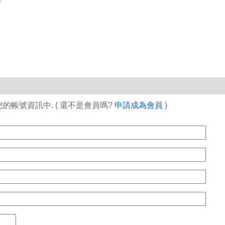
6
帳號資訊中. ( 還不是會員嗎?
申請成為會員
)