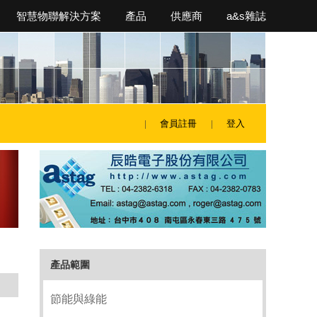
智慧物聯解決方案
產品
供應商
a&s雜誌
會員註冊
登入
產品範圍
節能與綠能