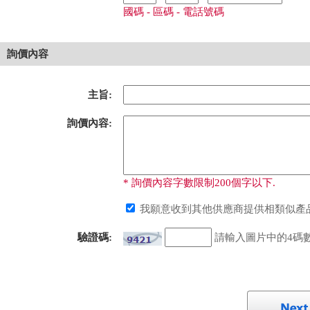
國碼 - 區碼 - 電話號碼
詢價內容
主旨:
詢價內容:
* 詢價內容字數限制200個字以下.
我願意收到其他供應商提供相類似產品
驗證碼:
請輸入圖片中的4碼數