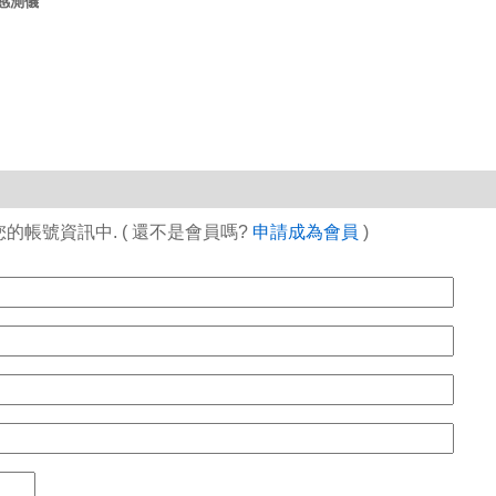
波感測儀
帳號資訊中. ( 還不是會員嗎?
申請成為會員
)