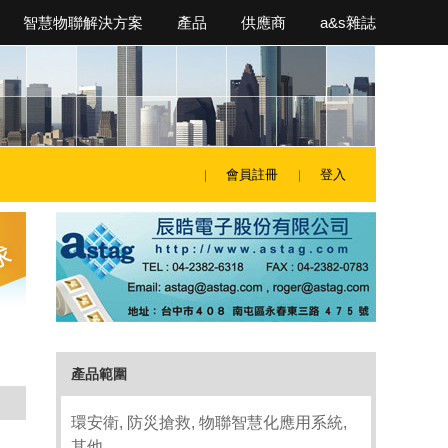
智慧物聯解決方案
產品
供應商
a&s雜誌
會員註冊
登入
產品範圍
環安衛, 防災搶救, 物聯智慧化應用系統,
其他