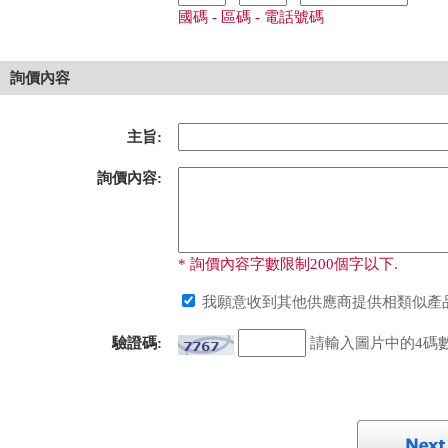
國碼 - 區碼 - 電話號碼
詢價內容
主旨:
詢價內容:
* 詢價內容字數限制200個字以下.
我願意收到其他供應商提供相類似產品
驗證碼:
請輸入圖片中的4碼數