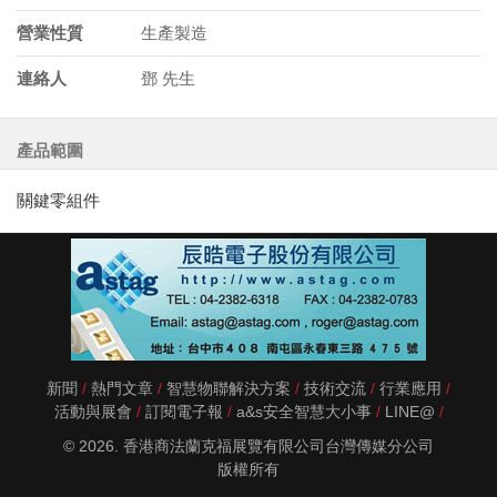
營業性質
生產製造
連絡人
鄧 先生
產品範圍
關鍵零組件
新聞
熱門文章
智慧物聯解決方案
技術交流
行業應用
活動與展會
訂閱電子報
a&s安全智慧大小事
LINE@
© 2026. 香港商法蘭克福展覽有限公司台灣傳媒分公司
版權所有