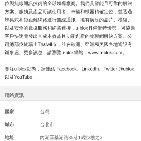
位與無線通訊技術的全球領導廠商。我們具智能且可靠的解決
方案、服務及產品可讓使用者、車輛和機器精確定位，並透過
蜂巢式和短距離網路進行無線通訊。擁有廣泛的晶片、模組、
以及安全的數據服務和網路連接，u-blox具備獨特優勢，可協助
客戶快速開發出具成本效益且功能創新的物聯網解決方案。公
司總部位於瑞士Thalwil市，並在歐洲、亞洲和美國各地皆設有
辦事處。更多訊息，請瀏覽u-blox網站：www.u-blox.com。
關注u-blox動態，請連結 Facebook、LinkedIn、Twitter @ublox
以及YouTube 。
聯絡資訊
國家
台灣
城市
台北市
地址
內湖區基湖路35巷16號3樓之3