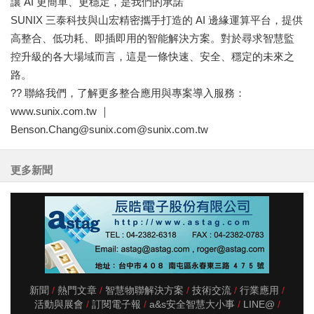
讓 AI 更簡單、更穩定，是我們的承諾
SUNIX 三泰科技與山宏精密攜手打造的 AI 邊緣運算平台，提供
高整合、低功耗、即插即用的智能解決方案。對於尋求智慧監
控升級的各大場域而言，這是一條快速、安全、穩定的未來之
路。
?? 聯絡我們，了解更多整合應用與專案導入服務：
www.sunix.com.tw ｜
Benson.Chang@sunix.com@sunix.com.tw
更多新聞
新聞
熱門文章
智慧物聯解決方案
技術交流
行業應用
活動與展會
訂閱電子報
a&s安全智慧大小事
LINE@