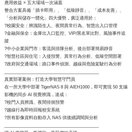
應用效益 × 五大場域一次涵蓋
整合方案具備「插卡即用」、「低噪靜音」、「成本友善」、
「分析與儲存一體化」四大優勢，廣泛適用於：
?校園安全：辨識陌生人、夜間異常行為、智慧出入口管理
?金融與保全：金庫出入口監控、VIP/黑名單比對、風險事件追
蹤
?中小企業與門市：客流與排隊分析、後台部署簡易靜音
?智慧社區與住宅：入侵預警、異常行為分析、低噪空間部署
?政府與交通場域：路口事件偵測、越線與危險駕駛行為分析
________________________________________
真實部署案例：打造大學智慧守門員
在一所大學中部署 TigerNAS 8 與 AIEH1000，即可實現 50 支攝
影機的同步 AI 視覺辨識，達成：
?校門人員辨識、夜間徘徊預警
?越線行為即時回報校安系統
?所有影像資料自動存入 NAS 供後續調閱與分析
________________________________________