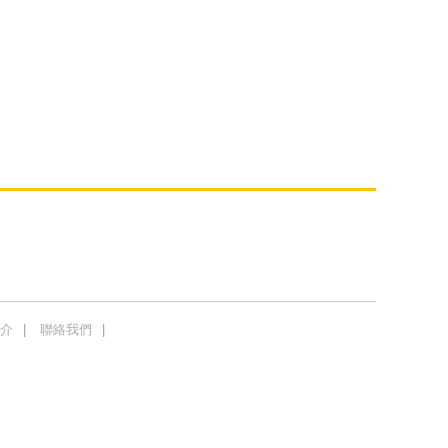
介
聯絡我們