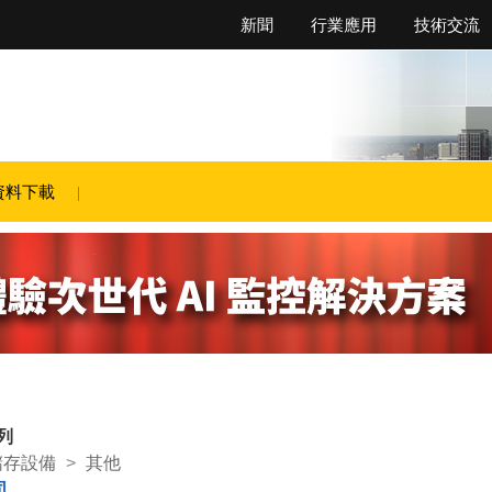
新聞
行業應用
技術交流
資料下載
列
儲存設備
>
其他
司