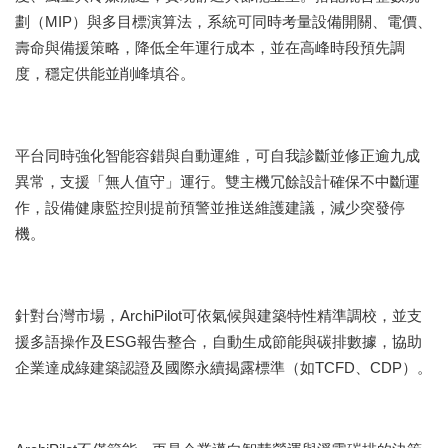
劃（MIP）與多目標演算法，系統可同時考量設備開關、電價、
壽命與備援策略，降低全年運行成本，並在高峰時段預先調
度，穩定供能並削峰填谷。
平台同時強化智能容錯與自動運維，可自我診斷並修正逾九成
異常，支援「無人值守」運行。雙主機冗餘設計確保不中斷運
作，設備健康監控則提前預警並推送維護建議，減少突發停
機。
針對台灣市場，ArchiPilot可依氣候與建築特性精準調校，並支
援多語操作及ESG報告整合，自動生成節能與碳排數據，協助
企業達成綠建築認證及國際永續揭露標準（如TCFD、CDP）。