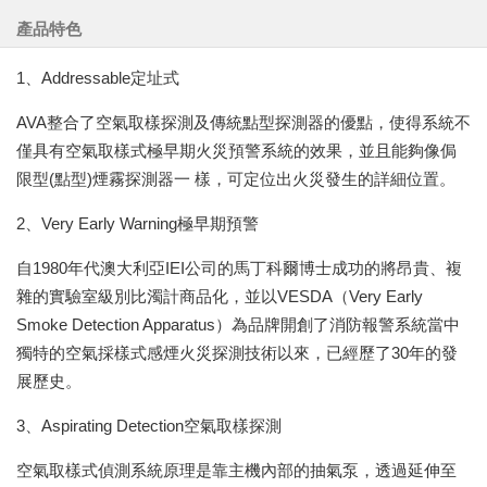
產品特色
1、Addressable定址式
AVA整合了空氣取樣探測及傳統點型探測器的優點，使得系統不
僅具有空氣取樣式極早期火災預警系統的效果，並且能夠像侷
限型(點型)煙霧探測器一 樣，可定位出火災發生的詳細位置。
2、Very Early Warning極早期預警
自1980年代澳大利亞IEI公司的馬丁科爾博士成功的將昂貴、複
雜的實驗室級別比濁計商品化，並以VESDA（Very Early
Smoke Detection Apparatus）為品牌開創了消防報警系統當中
獨特的空氣採樣式感煙火災探測技術以來，已經歷了30年的發
展歷史。
3、Aspirating Detection空氣取樣探測
空氣取樣式偵測系統原理是靠主機內部的抽氣泵，透過延伸至