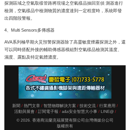
探測區域之空氣取樣管路將現場之空氣樣品抽回至偵 測器進行
檢測，空氣樣品中檢測物質的濃度達到一定程度時，系統即發
出四階段警報。
4、Multi Sensors多傳感器
AVA系列極早期火災預警探測器除了高靈敏度煙霧探測之外，還
可以同時搭配外接的輔助傳感器模組對空氣樣品檢測其溫度、
濕度、露點及特定氣體濃度。
新聞
熱門文章
智慧物聯解決方案
技術交流
行業應用
活動與展會
訂閱電子報
a&s安全智慧大小事
LINE@
© 2026. 香港商法蘭克福展覽有限公司台灣傳媒分公司
版權所有